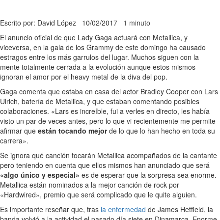
Escrito por: David López
10/02/2017
1 minuto
El anuncio oficial de que Lady Gaga actuará con Metallica, y
viceversa, en la gala de los Grammy de este domingo ha causado
estragos entre los más garrulos del lugar. Muchos siguen con la
mente totalmente cerrada a la evolución aunque estos mismos
ignoran el amor por el heavy metal de la diva del pop.
Gaga comenta que estaba en casa del actor Bradley Cooper con Lars
Ulrich, batería de Metallica, y que estaban comentando posibles
colaboraciones. «Lars es increíble, fui a verles en directo, les había
visto un par de veces antes, pero lo que vi recientemente me permite
afirmar que
están tocando mejor
de lo que lo han hecho en toda su
carrera».
Se ignora qué canción tocarán Metallica acompañados de la cantante
pero teniendo en cuenta que ellos mismos han anunciado que será
«algo único y especial»
es de esperar que la sorpresa sea enorme.
Metallica están nominados a la mejor canción de rock por
«Hardwired», premio que será complicado que le quite alguien.
Es importante reseñar que, tras
la enfermedad
de James Hetfield, la
banda volvió a la actividad el pasado día siete en Dinamarca. Enorme