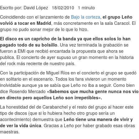
Escrito por: David López
18/02/2010
1 minuto
Coincidiendo con el lanzamiento de
Bajo la corteza
,
el grupo Leño
volvió a tocar en Madrid
, más concretamente en la sala Caracol. El
grupo no pudo sonar mejor de lo que lo hizo.
El disco es un capricho de la banda ya que ellos solos lo han
pagado todo de su bolsillo
. Una vez terminada la grabación se
fueron a EMI que recibió encantada la propuesta que ahora se
publica. El concierto de ayer supuso un gran momento en la historia
del rock más reciente de nuestro país.
Con la participación de Miguel Ríos en el concierto el grupo se quedó
en solitario en el escenario. Todos los fans vivieron un momento
inolvidable aunque ya se sabía que Leño no iba a seguir. Como bien
dice Rosendo Mercado
«Sabemos que mucha gente nunca nos vio
en directo pero aquellos Leño son irrepetibles».
La honestidad del de Carabanchel y el resto del grupo al hacer este
tipo de discos (que si lo hubiera hecho otro grupo sería un
acontecimiento) demuestra que
Leño tiene una manera de vivir y
de ver la vida única
. Gracias a Leño por haber grabado esas obras
maestras.