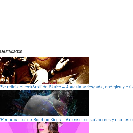
Destacados
‘Se refleja el rock&roll’ de Básico – Apuesta arriesgada, enérgica y exi
‘Performance’ de Bourbon Kings – Aléjense conservadores y mentes s