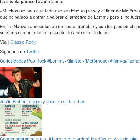
La cuenta parece llevarle al día.
«Muchos piensan que todo eso se debe a que soy el líder de Motörhea
que no vamos a entrar a valorar el atractivo de Lemmy pero si no fu
En fin. Nuevas anécdotas de un tipo entrañable y con los pies en el 
vuestros comentarios al respecto de ambas anécdotas.
Vía |
Classic Rock
Síguenos en
Twitter
Curiosidades
Pop
Rock
#Lemmy-Kilmister-(Motörhead)
#liam-gallaghe
Justin Bieber, drogas y sexo en su tour bus
Contempopranea 2013, Alburquerque arderá los días 19 y 20 de julio