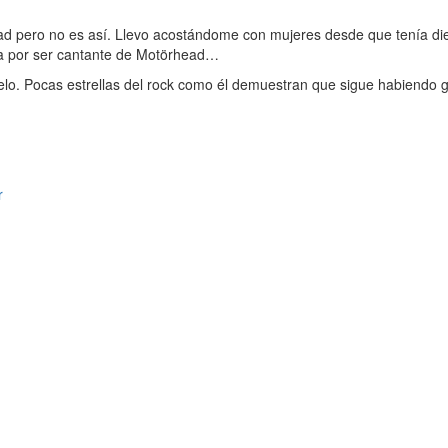
d pero no es así. Llevo acostándome con mujeres desde que tenía die
era por ser cantante de Motörhead…
suelo. Pocas estrellas del rock como él demuestran que sigue habiendo
r