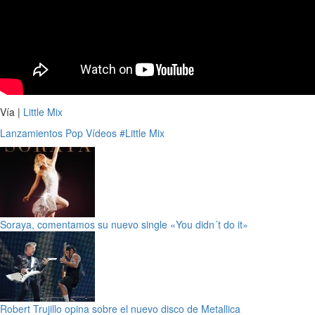
Vía |
Little Mix
Lanzamientos
Pop
Vídeos
#Little Mix
Soraya, comentamos su nuevo single «You didn´t do it»
Robert Trujillo opina sobre el nuevo disco de Metallica