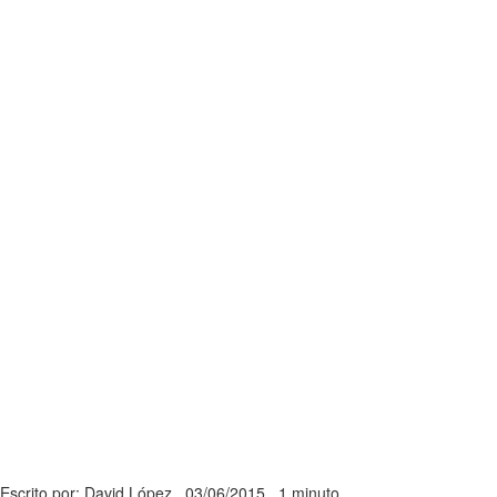
Escrito por: David López
03/06/2015
1 minuto