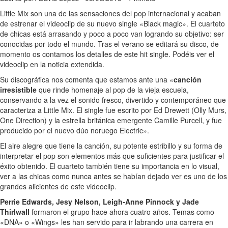
Little Mix son una de las sensaciones del pop internacional y acaban
de estrenar el videoclip de su nuevo single «Black magic». El cuarteto
de chicas está arrasando y poco a poco van logrando su objetivo: ser
conocidas por todo el mundo. Tras el verano se editará su disco, de
momento os contamos los detalles de este hit single. Podéis ver el
videoclip en la noticia extendida.
Su discográfica nos comenta que estamos ante una «
canción
irresistible
que rinde homenaje al pop de la vieja escuela,
conservando a la vez el sonido fresco, divertido y contemporáneo que
caracteriza a Little Mix. El single fue escrito por Ed Drewett (Olly Murs,
One Direction) y la estrella británica emergente Camille Purcell, y fue
producido por el nuevo dúo noruego Electric».
El aire alegre que tiene la canción, su potente estribillo y su forma de
interpretar el pop son elementos más que suficientes para justificar el
éxito obtenido. El cuarteto también tiene su importancia en lo visual,
ver a las chicas como nunca antes se habían dejado ver es uno de los
grandes alicientes de este videoclip.
Perrie Edwards, Jesy Nelson, Leigh-Anne Pinnock y Jade
Thirlwall
formaron el grupo hace ahora cuatro años. Temas como
«DNA» o «Wings» les han servido para ir labrando una carrera en