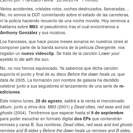
Varios accidentes, cristales rotos, coches destrozados, llamaradas…
No, no somos la DGT comentando sobre el estado de las carreteras,
ni la policía haciendo recuento de una noche movida. Hoy venimos a
hablaros sobre
M83
, el pseudónimo tras el cual encontramos a
Anthony González
y sus músicos.
Los franceses, que hace pocos meses sonaros en nuestros cines al
componer parte de la banda sonora de la película
Divergente
, nos
regalan un
nuevo videoclip
. Se trata de la canción
Lower your
eyelids to die with the sun
.
No, no nos hemos equivocado. Ya sabemos que dicha canción
suponía el punto y final de su disco
Before the dawn heals us
, que
data de 2005. La formación con nombre de galaxia ha decidido
celebrar junto a sus seguidores el lanzamiento de una serie de
re-
ediciones
.
Este mismo lunes,
25 de agosto
, saldrá a la venta el mencionado
álbum, junto a otros dos:
M83
(2001) y
Dead cities, red seas and lost
ghosts
(2004). Tendremos que esperar hasta el
9 de septiembre
para poder escuchar en formato digital
dos EPs
que contendrán
remixes y caras B. Sus nombres,
Dead cities, red seas and lost ghosts
remixes and B-sides
y
Before the dawn heals us remixes and B-sides
.