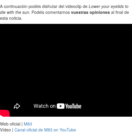
A continuación podéis disfrutar del videoclip de
Lower your eyelids to
die with the sun
. Podéis comentarnos
vuestras opiniones
al final de
esta noticia.
Web oficial |
M83
Vídeo |
Canal oficial de M83 en YouTube