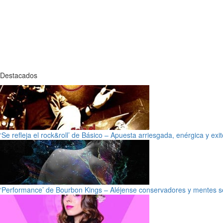
Destacados
‘Se refleja el rock&roll’ de Básico – Apuesta arriesgada, enérgica y exi
‘Performance’ de Bourbon Kings – Aléjense conservadores y mentes s