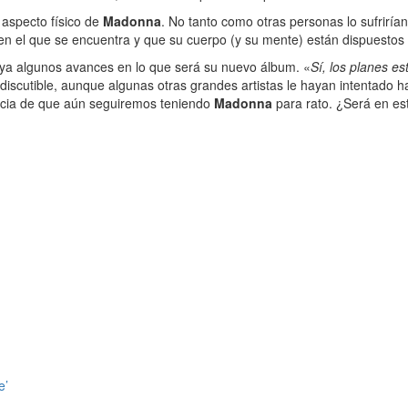
 aspecto físico de
Madonna
. No tanto como otras personas lo sufrirí
en el que se encuentra y que su cuerpo (y su mente) están dispuestos
 ya algunos avances en lo que será su nuevo álbum. «
Sí, los planes e
iscutible, aunque algunas otras grandes artistas le hayan intentado h
icia de que aún seguiremos teniendo
Madonna
para rato. ¿Será en es
e’