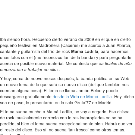
Iba siendo hora. Recuerdo cierto verano de 2009 en el que en cierto
pequeño festival en Madroñera (Cáceres) me acerco a Juan Abarca,
cantante y guitarrista del trío de rock
Mamá Ladilla
, para hacernos
unas fotos con él (me reconozco fan de la banda) y para preguntarle
acerca de posible nuevo material. Me contestó que «
a finales de año
empezarían a trabajar en ello
».
Y hoy, cerca de nueve meses después, la banda publica en su Web
un nuevo tema de lo que será su nuevo disco (del que también nos
cuentan alguna cosa). El tema se llama Jamón Beibe y puede
descargarse gratuitamente
desde la Web de Mamá Ladilla
. Hoy, dicho
sea de paso, lo presentarán en la sala Gruta’77 de Madrid.
El tema suena mucho a Mamá Ladilla, no voy a negarlo. Esa chispa
de rock musicalmente correcto con letras inapropiadas no se ha
perdido, si bien el tema suena excepcionalmente bien. Habrá que ver
el resto del disco. Eso sí, no suena ‘tan fresco’ como otros temas.