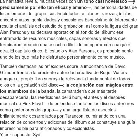
La narrativa revela, muchas veces con
un tono casi novelesco —y
precisamente por ello tan eficaz y ameno—
, las personalidades de
los miembros del grupo: sus inquietudes, aficiones, rarezas, inicios,
encontronazos, genialidades y obsesiones.Especialmente interesante
resulta el análisis del estudio de grabación, así como la figura del gran
Alan Parsons y su decisiva aportación al sonido del álbum: ese
entramado de recursos musicales, capas sonoras y efectos que
terminaron creando una escucha difícil de comparar con cualquier
otra. El capítulo cinco, El estudio y Alan Parsons, es probablemente
uno de los que más he disfrutado personalmente como músico.
También destacan las reflexiones sobre la importancia de David
Gilmour frente a la creciente autoridad creativa de Roger Waters —
aunque el propio libro subraya la relevancia fundamental de todos
ellos en la gestación del disco—;
la conjunción casi mágica entre
los miembros de la banda
, la camaradería que más tarde
desaparecería, las reediciones del álbum, el antes y el después
musical de Pink Floyd —deteniéndose tanto en los discos anteriores
como posteriores del grupo— y una larga lista de aspectos
brillantemente desarrollados por Tarancón, culminando con una
relación de conciertos y ediciones del álbum que constituye una guía
imprescindible para aficionados y coleccionistas.
Y, por supuesto, Syd.