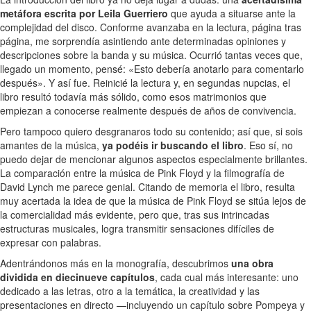
metáfora escrita por Leila Guerriero
que ayuda a situarse ante la
complejidad del disco. Conforme avanzaba en la lectura, página tras
página, me sorprendía asintiendo ante determinadas opiniones y
descripciones sobre la banda y su música. Ocurrió tantas veces que,
llegado un momento, pensé: «Esto debería anotarlo para comentarlo
después». Y así fue. Reinicié la lectura y, en segundas nupcias, el
libro resultó todavía más sólido, como esos matrimonios que
empiezan a conocerse realmente después de años de convivencia.
Pero tampoco quiero desgranaros todo su contenido; así que, si sois
amantes de la música,
ya podéis ir buscando el libro
. Eso sí, no
puedo dejar de mencionar algunos aspectos especialmente brillantes.
La comparación entre la música de Pink Floyd y la filmografía de
David Lynch me parece genial. Citando de memoria el libro, resulta
muy acertada la idea de que la música de Pink Floyd se sitúa lejos de
la comercialidad más evidente, pero que, tras sus intrincadas
estructuras musicales, logra transmitir sensaciones difíciles de
expresar con palabras.
Adentrándonos más en la monografía, descubrimos
una obra
dividida en diecinueve capítulos
, cada cual más interesante: uno
dedicado a las letras, otro a la temática, la creatividad y las
presentaciones en directo —incluyendo un capítulo sobre Pompeya y