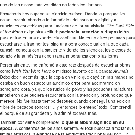
uno de los discos más vendidos de todos los tiempos.
Escucharlo hoy supone un ejercicio curioso. Desde la perspectiva
actual, acostumbrada a la inmediatez del consumo digital y a
canciones concebidas para funcionar de forma aislada,
The Dark Side
of the Moon
exige otra actitud:
paciencia, atención y disposición
para entrar en una experiencia continua. No es un disco pensado para
escucharse a fragmentos, sino una obra conceptual en la que cada
canción conecta con la siguiente y donde los silencios, los efectos de
sonido y la atmósfera tienen tanta importancia como las letras.
Personalmente, me enfrenté a este reto después de escuchar obras
como
Wish You Were Here
o mi disco favorito de la banda:
Animals
.
Debo decir, además, que la copia en vinilo que cayó en mis manos no
estaba en buen estado; un auténtico error para adentrarme en
semejante obra, ya que los ruidos de polvo y las pequeñas ralladuras
impidieron que pudiera escucharla con la atención y profundidad que
merece. No fue hasta tiempo después cuando conseguí una edición
“libre de pecados sonoros”… y entonces lo entendí todo. Comprendí
el porqué de su grandeza y la admiré todavía más.
También conviene comprender
lo que el álbum significó en su
época
. A comienzos de los años setenta, el rock buscaba ampliar sus
límites artísticos, alejándose de la estructura tradicional del pop. En