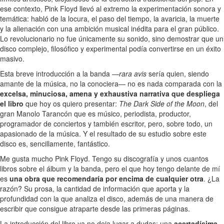
ese contexto, Pink Floyd llevó al extremo la experimentación sonora y
temática: habló de la locura, el paso del tiempo, la avaricia, la muerte
y la alienación con una ambición musical inédita para el gran público.
Lo revolucionario no fue únicamente su sonido, sino demostrar que un
disco complejo, filosófico y experimental podía convertirse en un éxito
masivo.
Esta breve introducción a la banda —
rara avis
sería quien, siendo
amante de la música, no la conociera— no es nada comparada con la
excelsa, minuciosa, amena y exhaustiva narrativa que despliega
el libro
que hoy os quiero presentar:
The Dark Side of the Moon
, del
gran Manolo Tarancón que es músico, periodista, productor,
programador de conciertos y también escritor, pero, sobre todo, un
apasionado de la música. Y el resultado de su estudio sobre este
disco es, sencillamente, fantástico.
Me gusta mucho Pink Floyd. Tengo su discografía y unos cuantos
libros sobre el álbum y la banda, pero el que hoy tengo delante de mí
es
una obra que recomendaría por encima de cualquier otra
. ¿La
razón? Su prosa, la cantidad de información que aporta y la
profundidad con la que analiza el disco, además de una manera de
escribir que consigue atraparte desde las primeras páginas.
La introducción del libro ya no deja lugar a dudas: una
acertadísima