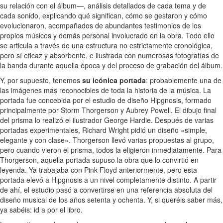
su relación con el álbum—, análisis detallados de cada tema y de
cada sonido, explicando qué significan, cómo se gestaron y cómo
evolucionaron, acompañados de abundantes testimonios de los
propios músicos y demás personal involucrado en la obra. Todo ello
se articula a través de una estructura no estrictamente cronológica,
pero sí eficaz y absorbente, e ilustrada con numerosas fotografías de
la banda durante aquella época y del proceso de grabación del álbum.
Y, por supuesto, tenemos
su icónica portada
: probablemente una de
las imágenes más reconocibles de toda la historia de la música. La
portada fue concebida por el estudio de diseño Hipgnosis, formado
principalmente por Storm Thorgerson y Aubrey Powell. El dibujo final
del prisma lo realizó el ilustrador George Hardie. Después de varias
portadas experimentales, Richard Wright pidió un diseño «simple,
elegante y con clase». Thorgerson llevó varias propuestas al grupo,
pero cuando vieron el prisma, todos la eligieron inmediatamente. Para
Thorgerson, aquella portada supuso la obra que lo convirtió en
leyenda. Ya trabajaba con Pink Floyd anteriormente, pero esta
portada elevó a Hipgnosis a un nivel completamente distinto. A partir
de ahí, el estudio pasó a convertirse en una referencia absoluta del
diseño musical de los años setenta y ochenta. Y, si queréis saber más,
ya sabéis: id a por el libro.