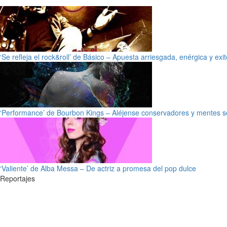
‘Se refleja el rock&roll’ de Básico – Apuesta arriesgada, enérgica y exi
‘Performance’ de Bourbon Kings – Aléjense conservadores y mentes s
‘Valiente’ de Alba Messa – De actriz a promesa del pop dulce
Reportajes