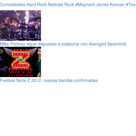
Curiosidades
Hard Rock
Noticias
Rock
#Maynard James Keenan
#Too
Mike Portnoy sigue dispuesto a colaborar con Avenged Sevenfold
Festival Serie Z 2012, nuevas bandas confirmadas