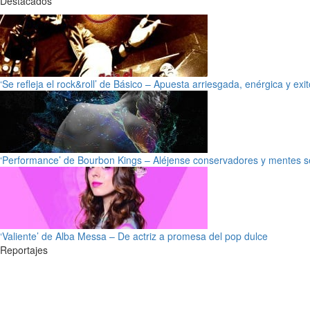
Destacados
‘Se refleja el rock&roll’ de Básico – Apuesta arriesgada, enérgica y exi
‘Performance’ de Bourbon Kings – Aléjense conservadores y mentes s
‘Valiente’ de Alba Messa – De actriz a promesa del pop dulce
Reportajes