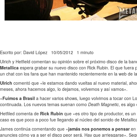
Escrito por: David López
10/05/2012
1 minuto
Ulrich y Hetfield comentan su opinión sobre el próximo disco de la ban
Metallica
espera grabar su nuevo disco con Rick Rubin. El que fuera 
un chat con los fans que han mantenido recientemente en la web de la 
Ulrich
comentó que «le estamos dando vueltas al nuevo material, ahor
meses, ahora hacemos algo, lo dejamos, volvemos y así vamos».
«
Fuimos a Brasil
a hacer varios shows, luego volvimos a tocar con L
continuada. Los nuevos temas suenan como
Death Magnetic
, es alg
Hetfiled comenta de
Rick Rubin
que «es otro tipo de productor, es un
caso es que poco a poco fue llegando al núcleo del sonido de Metallic
James continúa comentando que «
jamás nos ponemos a pensar
en 
anuncies cómo va a ser el disco peor será. Hay que arriesgarse». Seg