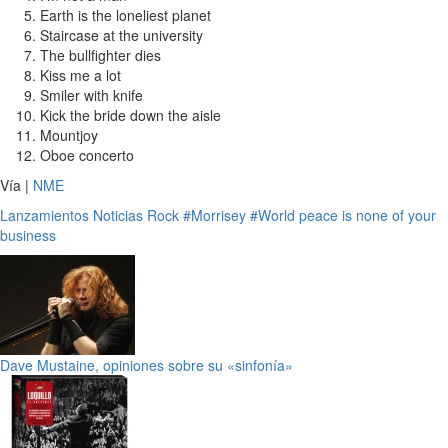
Earth is the loneliest planet
Staircase at the university
The bullfighter dies
Kiss me a lot
Smiler with knife
Kick the bride down the aisle
Mountjoy
Oboe concerto
Vía |
NME
Lanzamientos
Noticias
Rock
#Morrisey
#World peace is none of your
business
Dave Mustaine, opiniones sobre su «sinfonía»