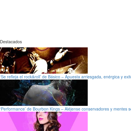
Destacados
‘Se refleja el rock&roll’ de Básico – Apuesta arriesgada, enérgica y exi
‘Performance’ de Bourbon Kings – Aléjense conservadores y mentes s