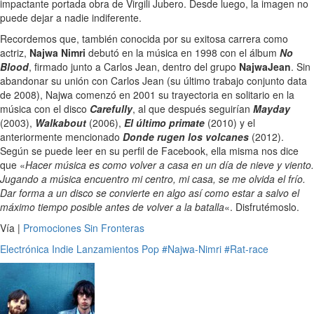
impactante portada obra de Virgili Jubero. Desde luego, la imagen no
puede dejar a nadie indiferente.
Recordemos que, también conocida por su exitosa carrera como
actriz,
Najwa Nimri
debutó en la música en 1998 con el álbum
No
Blood
, firmado junto a Carlos Jean, dentro del grupo
NajwaJean
. Sin
abandonar su unión con Carlos Jean (su último trabajo conjunto data
de 2008), Najwa comenzó en 2001 su trayectoria en solitario en la
música con el disco
Carefully
, al que después seguirían
Mayday
(2003),
Walkabout
(2006),
El último primate
(2010) y el
anteriormente mencionado
Donde rugen los volcanes
(2012).
Según se puede leer en su perfil de Facebook, ella misma nos dice
que «
Hacer música es como volver a casa en un día de nieve y viento.
Jugando a música encuentro mi centro, mi casa, se me olvida el frío.
Dar forma a un disco se convierte en algo así como estar a salvo el
máximo tiempo posible antes de volver a la batalla
«. Disfrutémoslo.
Vía |
Promociones Sin Fronteras
Electrónica
Indie
Lanzamientos
Pop
#Najwa-Nimri
#Rat-race