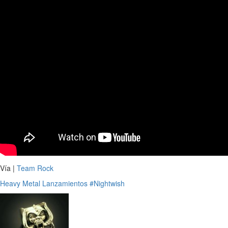
Vía |
Team Rock
Heavy Metal
Lanzamientos
#Nightwish