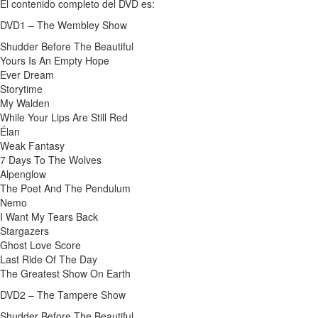
El contenido completo del DVD es:
DVD1 – The Wembley Show
Shudder Before The Beautiful
Yours Is An Empty Hope
Ever Dream
Storytime
My Walden
While Your Lips Are Still Red
Élan
Weak Fantasy
7 Days To The Wolves
Alpenglow
The Poet And The Pendulum
Nemo
I Want My Tears Back
Stargazers
Ghost Love Score
Last Ride Of The Day
The Greatest Show On Earth
DVD2 – The Tampere Show
Shudder Before The Beautiful