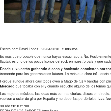
Escrito por: David López
23/04/2010
2 minutos
Es más que probable que nunca hayas escuchado a Ñu. Posiblemente t
flauta), es uno de los pocos iconos del rock en nuestro país y que c
Desde 1978 están grabando discos y haciendo conciertos por tod
tremendo para las generaciones futuras. La más que clara influiencia de
Porque aunque ahora casi todos oyen a Mago de Oz y bandas con pincel
Mercado
que tocaba con él y cuando escuchó alguno de los temas que 
Los mejores músicos, las ideas más contradictorias, discos en directo,
vuelven a estar de gira por España y no deberías perdértelos.
Las fe
30 abr 2010 21:00
FERIA DE LOS SABORES (aire libre)