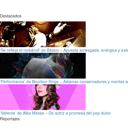
Destacados
‘Se refleja el rock&roll’ de Básico – Apuesta arriesgada, enérgica y exi
‘Performance’ de Bourbon Kings – Aléjense conservadores y mentes s
‘Valiente’ de Alba Messa – De actriz a promesa del pop dulce
Reportajes