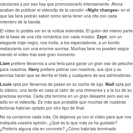
canciones y por eso hay que promocionarlo intensamente. Ahora
acaban de publicar el videoclip de la canción
«Night changes»
en el
que las fans podrán saber cómo sería tener una cita con cada
miembro de la banda.
El vídeo lo podéis ver en la noticia extendida. El guión del mismo parte
de la base de una cita romántica con cada músico.
Zayn
, con un
elegante traje negro, nos invita, a los espectadores, a un bonito
restaurante con una enorme sonrisa. Muchas fans no pueden seguir
viendo el vídeo tras este gran momento.
Liam
prefiere llevarnos a una feria para ganar un gran oso de peluche
para nosotros.
Harry
prefiere patinar con nosotros, sus ojos y su
sonrisa harán que se derrita el hielo y cualquiera de sus admiradoras.
Louis
opta por llevarnos de paseo en su coche de lujo.
Niall
opta por
lo clásico, una tarde en casa al calor de una chimenea y a la luz de su
preciosa sonrisa. Cada cita termina en un gran desastre pero eso es
sólo en el videoclip. Es más que probable que muchas de nuestras
lectoras habrían optado por otro tipo de final.
No os contamos nada más. Os dejamos ya con el vídeo para que nos
indiquéis vuestra opinión. ¿Qué es lo que más os ha gustado?
¿Preferís alguna cita en concreto? ¿Cómo habríais terminado