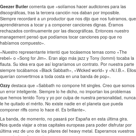
Geezer Butler
comenta que «solíamos hacer audiciones para las
discográficas, tras la tercera canción nos daban por imposible.
Siempre recordaré a un productor que nos dijo que nos fuéramos, que
aprendiéramos a tocar y a componer canciones dignas. Éramos
rechazados continuamente por las discográficas. Entonces nuestro
management pensó que podíamos tocar canciones pop que no
habíamos compuesto».
«Nuestro representante intentó que tocásemos temas como «The
rebel» o «Song for Jim». Eran algo más jazz y Tony (Iommi) tocaba la
flauta. Su idea era que así lograríamos un contrato. Por nuestra parte
siempre tocábamos «Black Sabbath», «Wicked world» y «N.I.B.». Ellos
querían convertirnos a toda costa en una banda de pop».
Ozzy
destaca que «Sabbath no compone hit singles. Creo que somos
un error inteligente. Siempre lo he dicho, no importan los problemas
que hemos tenido Tony y yo por culpa de nuestra personalidad, nunca
le he quitado el mérito. No existe nadie en el planeta que pueda
componer riffs como lo hace él. Es brillante».
La banda, de momento, no pasará por España en esta última gira.
Nos queda viajar a otras capitales europeas para poder disfrutar por
última vez de uno de los pilares del heavy metal. Esperamos vuestros