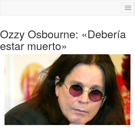
Des
nav
Ozzy Osbourne: «Debería
estar muerto»