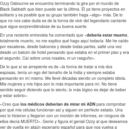
Ozzy Osbourne se encuentra terminando la gira por el mundo de
Black Sabbath que bien puede ser la última. Él ya tiene proyectos en
solitario y es posible que su grupo también haga «algo» más. De lo
que no nos cabe duda es de la forma de vivir del legendario cantante
que sigue sorprendiéndose de su buena suerte.
En una reciente entrevista ha comentado que «
debería estar muerto
,
totalmente muerto, no me explico qué hago aquí todavía. Me he caído
por escaleras, desde balcones y desde todas partes, salté una vez
desde un balcón de hotel pensando que estaba en el primer piso y era
el segundo. Caí sobre unos rosales, ni un rasguño».
De lo que sí se arrepiente es de «la forma de tratar a mis dos
esposas, tenía un ego del tamaño de la India y siempre estaba
pensando en mí mismo. Me llevé décadas siendo un completo idiota.
Mis mujeres y mis hijos son lo más importante para mí. No tiene
sentido seguir diciendo que lo siento, lo más lógico es dejar de beber
y estar sobrio».
«Creo que
los médicos deberían de mirar mi ADN
para comprobar
por qué mis células funcionan así y siguen en perfecto estado. Una
vez lo hicieron y llegaron con un montón de informes, en ninguno de
ellos decía MUERTO». Genio y figura el genial Ozzy al que deseamos
ver de vuelta en algún escenario español para que nos vuelva a