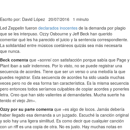
Escrito por: David López
20/07/2016
1 minuto
Led Zeppelin fueron
declarados inocentes
de la demanda por plagio
que se les interpuso. Ozzy Osbourne y Jeff Beck han querido
comentar qué les ha parecido el juicio y la sentencia correspondiente.
La solidaridad entre músicos coetáneos quizás sea más necesaria
que nunca.
Beck comenta
que «sonreí con satisfacción porque sabía que Page y
Plant iban a salir indemnes. Por lo visto, no se puede registrar una
secuencia de acordes. Tiene que ser un verso o una melodía la que
puedes registrar. Esta secuencia de acordes ha sido usada muchas
veces pero no de esa forma tan característica. Es la misma secuencia
pero entonces todos seríamos culpables de copiar acordes y ponerles
letra. Creo que han sido valientes al demandarles. Mucha suerte ha
tenido el viejo Jim».
Ozzy por su parte comenta
que «es algo de locos. Jamás debería
haber llegado esa demanda a un juzgado. Escuché la canción original
y solo hay una ligera similitud. Es como decir que cualquier canción
con un riff es una copia de otra. No es justo. Hay muchas notas en