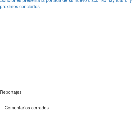
Sonotones presenta la portada de su nuevo disco ‘No hay futuro’ y
próximos conciertos
Reportajes
Comentarios cerrados