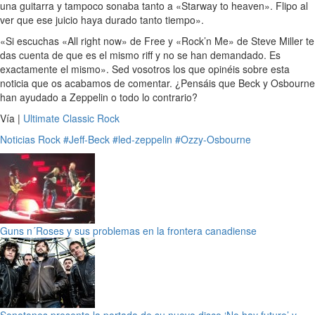
una guitarra y tampoco sonaba tanto a «Starway to heaven». Flipo al
ver que ese juicio haya durado tanto tiempo».
«Si escuchas «All right now» de Free y «Rock’n Me» de Steve Miller te
das cuenta de que es el mismo riff y no se han demandado. Es
exactamente el mismo». Sed vosotros los que opinéis sobre esta
noticia que os acabamos de comentar. ¿Pensáis que Beck y Osbourne
han ayudado a Zeppelin o todo lo contrario?
Vía |
Ultimate Classic Rock
Noticias
Rock
#Jeff-Beck
#led-zeppelin
#Ozzy-Osbourne
Guns n´Roses y sus problemas en la frontera canadiense