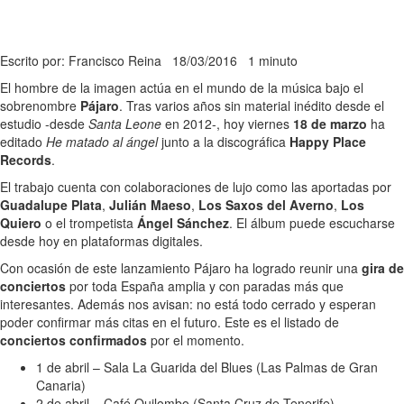
Escrito por: Francisco Reina
18/03/2016
1 minuto
El hombre de la imagen actúa en el mundo de la música bajo el
sobrenombre
Pájaro
. Tras varios años sin material inédito desde el
estudio -desde
Santa Leone
en 2012-, hoy viernes
18 de marzo
ha
editado
He matado al ángel
junto a la discográfica
Happy Place
Records
.
El trabajo cuenta con colaboraciones de lujo como las aportadas por
Guadalupe Plata
,
Julián Maeso
,
Los Saxos del Averno
,
Los
Quiero
o el trompetista
Ángel Sánchez
. El álbum puede escucharse
desde hoy en plataformas digitales.
Con ocasión de este lanzamiento Pájaro ha logrado reunir una
gira de
conciertos
por toda España amplia y con paradas más que
interesantes. Además nos avisan: no está todo cerrado y esperan
poder confirmar más citas en el futuro. Este es el listado de
conciertos confirmados
por el momento.
1 de abril – Sala La Guarida del Blues (Las Palmas de Gran
Canaria)
2 de abril – Café Quilombo (Santa Cruz de Tenerife)