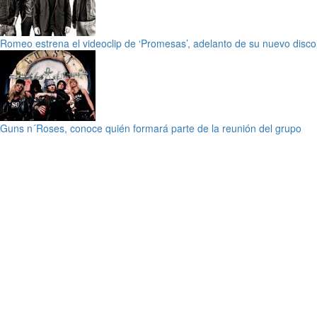
Romeo estrena el videoclip de ‘Promesas’, adelanto de su nuevo disco
Guns n´Roses, conoce quién formará parte de la reunión del grupo