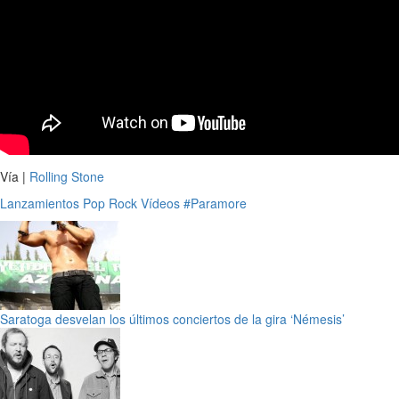
Vía |
Rolling Stone
Lanzamientos
Pop
Rock
Vídeos
#Paramore
Saratoga desvelan los últimos conciertos de la gira ‘Némesis’