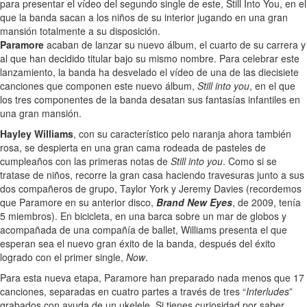
para presentar el vídeo del segundo single de este, Still Into You, en el
que la banda sacan a los niños de su interior jugando en una gran
mansión totalmente a su disposición.
Paramore
acaban de lanzar su nuevo álbum, el cuarto de su carrera y
al que han decidido titular bajo su mismo nombre. Para celebrar este
lanzamiento, la banda ha desvelado el vídeo de una de las diecisiete
canciones que componen este nuevo álbum,
Still into you
, en el que
los tres componentes de la banda desatan sus fantasías infantiles en
una gran mansión.
Hayley Williams
, con su característico pelo naranja ahora también
rosa, se despierta en una gran cama rodeada de pasteles de
cumpleaños con las primeras notas de
Still into you
. Como si se
tratase de niños, recorre la gran casa haciendo travesuras junto a sus
dos compañeros de grupo, Taylor York y Jeremy Davies (recordemos
que Paramore en su anterior disco,
Brand New Eyes
, de 2009, tenía
5 miembros). En bicicleta, en una barca sobre un mar de globos y
acompañada de una compañía de ballet, Williams presenta el que
esperan sea el nuevo gran éxito de la banda, después del éxito
logrado con el primer single,
Now
.
Para esta nueva etapa, Paramore han preparado nada menos que 17
canciones, separadas en cuatro partes a través de tres “
Interludes
”
grabados con ayuda de un ukelele. Si tienes curiosidad por saber