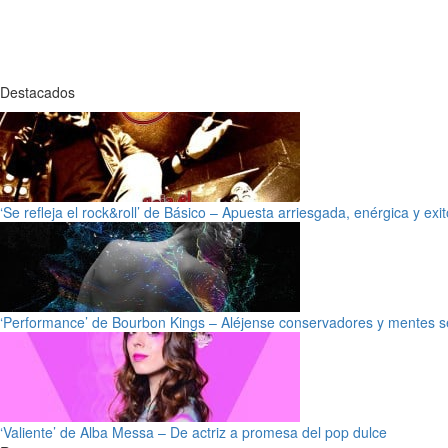
Destacados
‘Se refleja el rock&roll’ de Básico – Apuesta arriesgada, enérgica y exi
‘Performance’ de Bourbon Kings – Aléjense conservadores y mentes s
‘Valiente’ de Alba Messa – De actriz a promesa del pop dulce