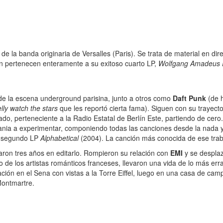
de la banda originaria de Versalles (Paris). Se trata de material en d
ón pertenecen enteramente a su exitoso cuarto LP,
Wolfgang Amadeus 
 de la escena underground parisina, junto a otros como
Daft Punk
(de h
lly watch the stars
que les reportó cierta fama). Siguen con su trayecto
, perteneciente a la Radio Estatal de Berlín Este, partiendo de cero.
a a experimentar, componiendo todas las canciones desde la nada y ba
do segundo LP
Alphabetical
(2004). La canción más conocida de ese tra
daron tres años en editarlo. Rompieron su relación con
EMI
y se desplaz
ilo de los artistas románticos franceses, llevaron una vida de lo más e
ión en el Sena con vistas a la Torre Eiffel, luego en una casa de campo
Montmartre.