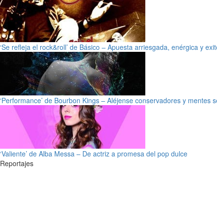
‘Se refleja el rock&roll’ de Básico – Apuesta arriesgada, enérgica y exi
‘Performance’ de Bourbon Kings – Aléjense conservadores y mentes s
‘Valiente’ de Alba Messa – De actriz a promesa del pop dulce
Reportajes