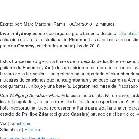
Escrito por: Marc Martorell Ramis
08/04/2010
2 minutos
Live in Sydney
puede descargarse gratuitamente desde el
sitio oficial
actuación de la gira australiana de
Phoenix
. Las canciones en cuesti
premios
Grammy
, celebrados a principios de 2010.
Estos franceses surgieron a finales de la década de los 90 en el seno
guitarra de Phoenix) y
Air
(a los que hicieron un remix de la canción
Ke
tercero de la formación– fue grabado en un apartado búnker abandonado
muestras de canciones que nunca grabarían y se desplazaron a Alemani
dos guitarras, un bajo y una batería. Lograron redimirse del fracasa
Con
Wolfgang Amadeus Phoenix
la cosa fue distinta. No en vano, tar
les dejó agotados, aunque el resultado final fuera espectacular. Al est
hotel neoyorquina, luego regresaron a París para alquilar una embarcac
estudio de
Phillipe Zdar
(del grupo
Cassius
) situado en el barrio de 
Vía |
Künstlicher
Sitio oficial |
Phoenix
Lanzamientos
Pop
#daft-punk