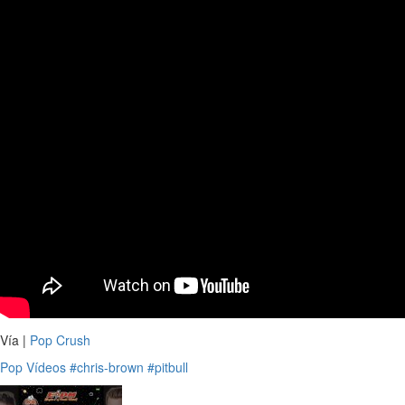
Vía |
Pop Crush
Pop
Vídeos
#chris-brown
#pitbull