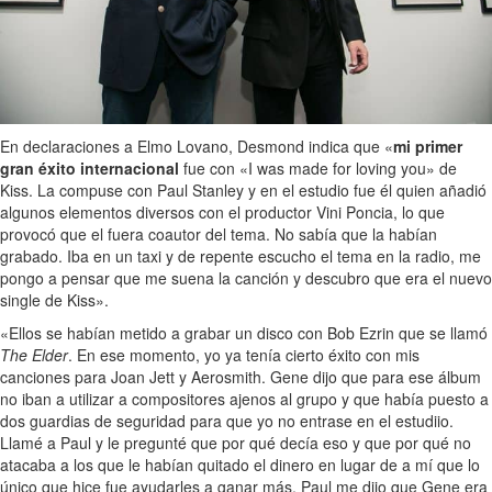
En declaraciones a Elmo Lovano, Desmond indica que «
mi primer
gran éxito internacional
fue con «I was made for loving you» de
Kiss. La compuse con Paul Stanley y en el estudio fue él quien añadió
algunos elementos diversos con el productor Vini Poncia, lo que
provocó que el fuera coautor del tema. No sabía que la habían
grabado. Iba en un taxi y de repente escucho el tema en la radio, me
pongo a pensar que me suena la canción y descubro que era el nuevo
single de Kiss».
«Ellos se habían metido a grabar un disco con Bob Ezrin que se llamó
The Elder
. En ese momento, yo ya tenía cierto éxito con mis
canciones para Joan Jett y Aerosmith. Gene dijo que para ese álbum
no iban a utilizar a compositores ajenos al grupo y que había puesto a
dos guardias de seguridad para que yo no entrase en el estudiio.
Llamé a Paul y le pregunté que por qué decía eso y que por qué no
atacaba a los que le habían quitado el dinero en lugar de a mí que lo
único que hice fue ayudarles a ganar más. Paul me dijo que Gene era