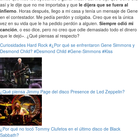
así y le dije que no me importaba y que
le dijera que se fuera al
infierno
. Horas después, llego a mi casa y tenía un mensaje de Gene
en el contestador. Me pedía perdón y colgaba. Creo que es la única
vez en su vida que le ha pedido perdón a alguien.
Siempre odió mi
canción
, o eso dice, pero no creo que odie demasiado todo el dinero
que le dejó». ¿Qué piensas al respecto?
Curiosidades
Hard Rock
#¿Por qué se enfrentaron Gene Simmons y
Desmond Child?
#Desmond Child
#Gene-Simmons
#Kiss
¿Qué piensa Jimmy Page del disco Presence de Led Zeppelin?
¿Por qué no tocó Tommy Clufetos en el último disco de Black
Sabbath?