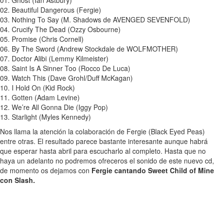
01. Ghost (Ian Astbury)
02. Beautiful Dangerous (Fergie)
03. Nothing To Say (M. Shadows de AVENGED SEVENFOLD)
04. Crucify The Dead (Ozzy Osbourne)
05. Promise (Chris Cornell)
06. By The Sword (Andrew Stockdale de WOLFMOTHER)
07. Doctor Alibi (Lemmy Kilmeister)
08. Saint Is A Sinner Too (Rocco De Luca)
09. Watch This (Dave Grohl/Duff McKagan)
10. I Hold On (Kid Rock)
11. Gotten (Adam Levine)
12. We’re All Gonna Die (Iggy Pop)
13. Starlight (Myles Kennedy)
Nos llama la atención la colaboración de Fergie (Black Eyed Peas)
entre otras. El resultado parece bastante interesante aunque habrá
que esperar hasta abril para escucharlo al completo. Hasta que no
haya un adelanto no podremos ofreceros el sonido de este nuevo cd,
de momento os dejamos con
Fergie cantando Sweet Child of Mine
con Slash.