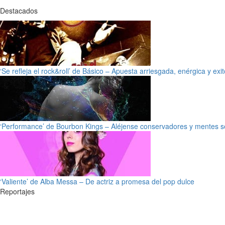
Destacados
‘Se refleja el rock&roll’ de Básico – Apuesta arriesgada, enérgica y exi
‘Performance’ de Bourbon Kings – Aléjense conservadores y mentes s
‘Valiente’ de Alba Messa – De actriz a promesa del pop dulce
Reportajes