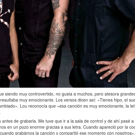
gue siendo muy controvertido, no gusta a muchos, pero atesora grand
resultaba muy emocionante. Los versos dicen así: «Tienes hipo, el sue
cambiado». Lou reconocía que «esa canción es muy emocionante, la let
.
tes de grabarla. Me tuve que ir a la sala de control y de ahí pasé a l
mos en un pozo enorme gracias a sus letra. Cuando apareció por la co
í cuando grabámos la canción y compartió ese momento con nosotros»