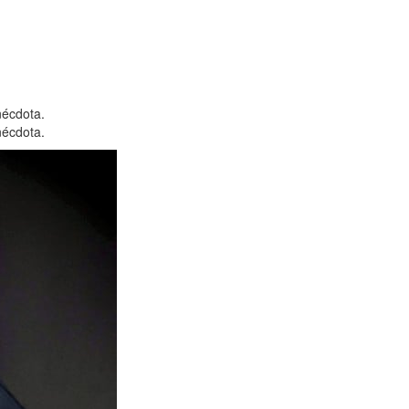
nécdota.
nécdota.