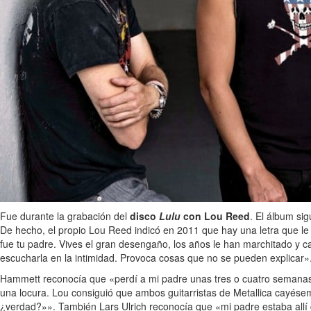
Fue durante la grabación del
disco
Lulu
con Lou Reed
. El álbum si
De hecho, el propio Lou Reed indicó en 2011 que hay una letra que le 
fue tu padre. Vives el gran desengaño, los años le han marchitado y 
escucharla en la intimidad. Provoca cosas que no se pueden explicar»
Hammett reconocía que «perdí a mi padre unas tres o cuatro semanas an
una locura. Lou consiguió que ambos guitarristas de Metallica cayése
¿verdad?»». También Lars Ulrich reconocía que «mi padre estaba all