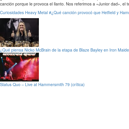
canción porque le provoca el llanto. Nos referimos a «Junior dad», el
Curiosidades
Heavy Metal
#¿Qué canción provocó que Hetfield y Ham
¿Qué piensa Nicko McBrain de la etapa de Blaze Bayley en Iron Maid
Status Quo – Live at Hammersmith 79 (crítica)