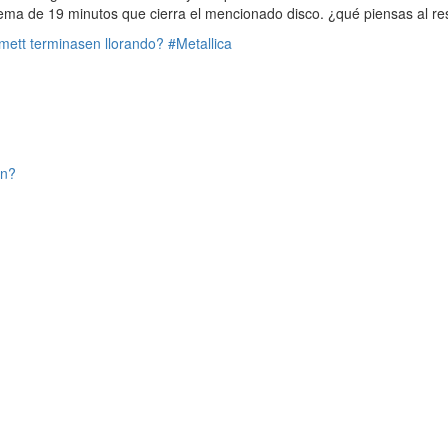
 tema de 19 minutos que cierra el mencionado disco. ¿qué piensas al r
mett terminasen llorando?
#Metallica
en?