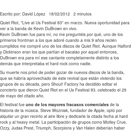
Escrito por: David López
18/02/2012
2 minutos
Quiet Riot, "Live at Us Festival 83" en marzo. Nueva oportunidad para
ver a la banda de Kevin DuBrown en vivo.
Kevin DuBrown fue para mí, no me preguntéis por qué, uno de los
primeros frontman a los que adoré cuando a mis 9 años recién
cumplidos me compré uno de los discos de Quiet Riot. Aunque Halford
y Dickinson eran los que partían el bacalao por aquel entonces,
DuBrown era para mí ese cantante completamente distinto a los
demás que interpretaba el hard rock como nadie.
Su muerte nos privó de poder gozar de nuevos discos de la banda,
que se habría aprovechado de este revival que están viviendo los
grupos de su década, pero Shout! Factory ha decidido editar el
concierto que dieron Quiet Riot en el Us Festival 83, celebrado el 29
de mayo del citado año.
El festival fue
uno de los mayores fracasos comerciales
de la
historia de la música. Steve Wozniak, fundador de Apple, optó por
alquilar un gran recinto al aire libre y dedicarle la citada fecha al hard
rock y al heavy metal. La participación de grupos como Motley Crue,
Ozzy, Judas Prest, Triumph, Scorpions y Van Halen deberían haber