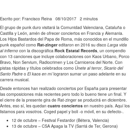
Escrito por: Francisco Reina
08/10/2017
2 minutos
El grupo de punk duro visitará la Comunidad Valenciana, Cataluña o
Castilla y León, amén de ofrecer conciertos en Francia y Alemania.
Los Hijos Bastardos del Papa de Roma, más conocidos en el mundillo
punk español como
Rat-zinger
editaron en 2016 su disco
Larga vida
al infierno
con la discográfica
Rock Estatal Records
, un compendio
con 13 canciones que incluye colaboraciones con Kaos Urbano, Porco
Bravo, Non Servium, Radiocrimen y Los Carniceros del Norte. Con
pistas rápidas y títulos celebrados como
Únete al terror
,
Sicario del
Santo Padre
o
El kaos en mí
lograron sumar un paso adelante en su
carrera musical.
Desde entonces han realizado conciertos por España para presentar
las composiciones más recientes pero todo lo bueno tiene un final. Y
el cierre de la presente gira de Rat-zinger se producirá en diciembre.
Antes, eso sí, les quedan
cuatro conciertos
en nuestro país. Aquí los
listamos para vosotros. Coged papel y boli -o móvil, en su defecto-.
12 de octubre – Festival Festardor (Bétera, Valencia)
13 de octubre – CSA Apaga la TV (Sarriá de Ter, Gerona)