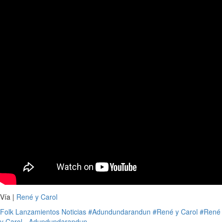
Vía |
René y Carol
Folk
Lanzamientos
Noticias
#Adundundarandun
#René y Carol
#René
y Carol - Adundundarandun