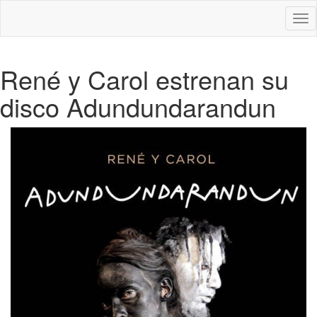
Des
nav
René y Carol estrenan su
disco Adundundarandun