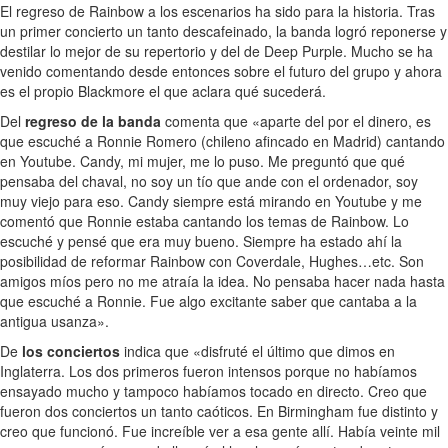
El regreso de Rainbow a los escenarios ha sido para la historia. Tras
un primer concierto un tanto descafeinado, la banda logró reponerse y
destilar lo mejor de su repertorio y del de Deep Purple. Mucho se ha
venido comentando desde entonces sobre el futuro del grupo y ahora
es el propio Blackmore el que aclara qué sucederá.
Del
regreso de la banda
comenta que «aparte del por el dinero, es
que escuché a Ronnie Romero (chileno afincado en Madrid) cantando
en Youtube. Candy, mi mujer, me lo puso. Me preguntó que qué
pensaba del chaval, no soy un tío que ande con el ordenador, soy
muy viejo para eso. Candy siempre está mirando en Youtube y me
comentó que Ronnie estaba cantando los temas de Rainbow. Lo
escuché y pensé que era muy bueno. Siempre ha estado ahí la
posibilidad de reformar Rainbow con Coverdale, Hughes…etc. Son
amigos míos pero no me atraía la idea. No pensaba hacer nada hasta
que escuché a Ronnie. Fue algo excitante saber que cantaba a la
antigua usanza».
De
los conciertos
indica que «disfruté el último que dimos en
Inglaterra. Los dos primeros fueron intensos porque no habíamos
ensayado mucho y tampoco habíamos tocado en directo. Creo que
fueron dos conciertos un tanto caóticos. En Birmingham fue distinto y
creo que funcionó. Fue increíble ver a esa gente allí. Había veinte mil