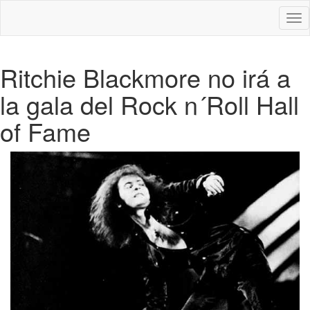
Des
nav
Ritchie Blackmore no irá a
la gala del Rock n´Roll Hall
of Fame