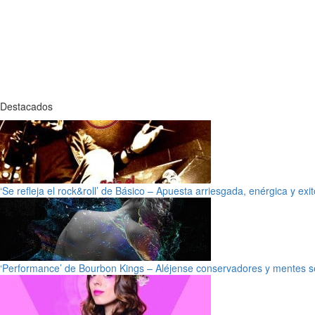
Destacados
‘Se refleja el rock&roll’ de Básico – Apuesta arriesgada, enérgica y exi
‘Performance’ de Bourbon Kings – Aléjense conservadores y mentes s