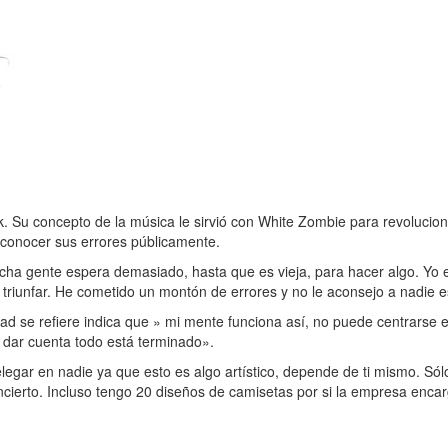
 Su concepto de la música le sirvió con White Zombie para revoluciona
econocer sus errores públicamente.
a gente espera demasiado, hasta que es vieja, para hacer algo. Yo e
riunfar. He cometido un montón de errores y no le aconsejo a nadie es
dad se refiere indica que » mi mente funciona así, no puede centrarse
 dar cuenta todo está terminado».
egar en nadie ya que esto es algo artístico, depende de ti mismo. Sólo
oncierto. Incluso tengo 20 diseños de camisetas por si la empresa enca