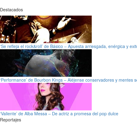
Destacados
‘Se refleja el rock&roll’ de Básico – Apuesta arriesgada, enérgica y exi
‘Performance’ de Bourbon Kings – Aléjense conservadores y mentes s
‘Valiente’ de Alba Messa – De actriz a promesa del pop dulce
Reportajes