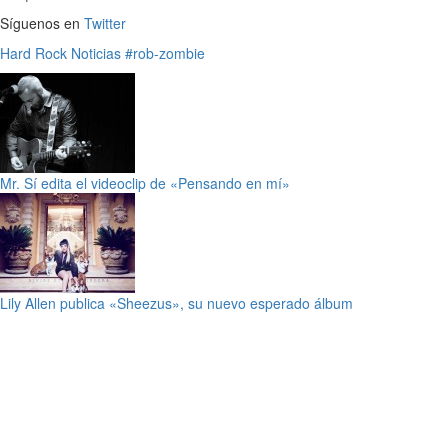
Síguenos en
Twitter
Hard Rock
Noticias
#rob-zombie
Mr. Sí edita el videoclip de «Pensando en mí»
Lily Allen publica «Sheezus», su nuevo esperado álbum