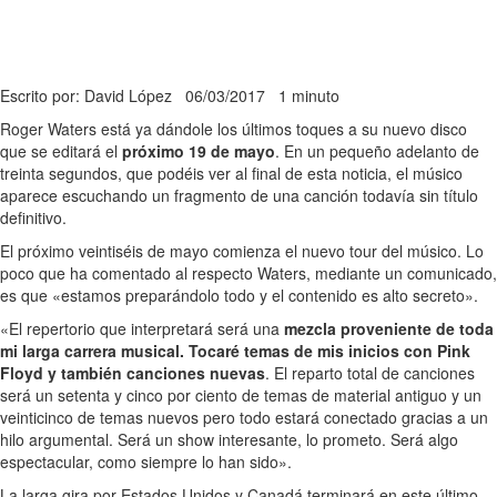
Escrito por: David López
06/03/2017
1 minuto
Roger Waters está ya dándole los últimos toques a su nuevo disco
que se editará el
próximo 19 de mayo
. En un pequeño adelanto de
treinta segundos, que podéis ver al final de esta noticia, el músico
aparece escuchando un fragmento de una canción todavía sin título
definitivo.
El próximo veintiséis de mayo comienza el nuevo tour del músico. Lo
poco que ha comentado al respecto Waters, mediante un comunicado,
es que «estamos preparándolo todo y el contenido es alto secreto».
«El repertorio que interpretará será una
mezcla proveniente de toda
mi larga carrera musical. Tocaré temas de mis inicios con Pink
Floyd y también canciones nuevas
. El reparto total de canciones
será un setenta y cinco por ciento de temas de material antiguo y un
veinticinco de temas nuevos pero todo estará conectado gracias a un
hilo argumental. Será un show interesante, lo prometo. Será algo
espectacular, como siempre lo han sido».
La larga gira por Estados Unidos y Canadá terminará en este último