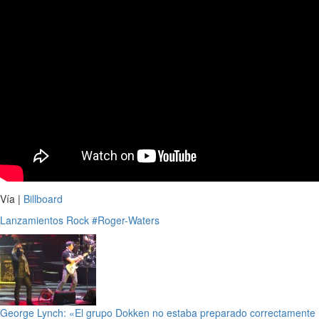
Vía |
Billboard
Lanzamientos
Rock
#Roger-Waters
George Lynch: «El grupo Dokken no estaba preparado correctamente