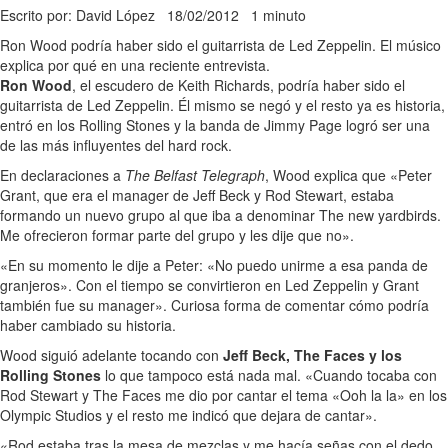
Escrito por: David López
18/02/2012
1 minuto
Ron Wood podría haber sido el guitarrista de Led Zeppelin. El músico
explica por qué en una reciente entrevista.
Ron Wood
, el escudero de Keith Richards, podría haber sido el
guitarrista de Led Zeppelin. Él mismo se negó y el resto ya es historia,
entró en los Rolling Stones y la banda de Jimmy Page logró ser una
de las más influyentes del hard rock.
En declaraciones a
The Belfast Telegraph
, Wood explica que «Peter
Grant, que era el manager de Jeff Beck y Rod Stewart, estaba
formando un nuevo grupo al que iba a denominar The new yardbirds.
Me ofrecieron formar parte del grupo y les dije que no».
«En su momento le dije a Peter: «No puedo unirme a esa panda de
granjeros». Con el tiempo se convirtieron en Led Zeppelin y Grant
también fue su manager». Curiosa forma de comentar cómo podría
haber cambiado su historia.
Wood siguió adelante tocando con
Jeff Beck, The Faces y los
Rolling Stones
lo que tampoco está nada mal. «Cuando tocaba con
Rod Stewart y The Faces me dio por cantar el tema «Ooh la la» en los
Olympic Studios y el resto me indicó que dejara de cantar».
«Rod estaba tras la mesa de mezclas y me hacía señas con el dedo