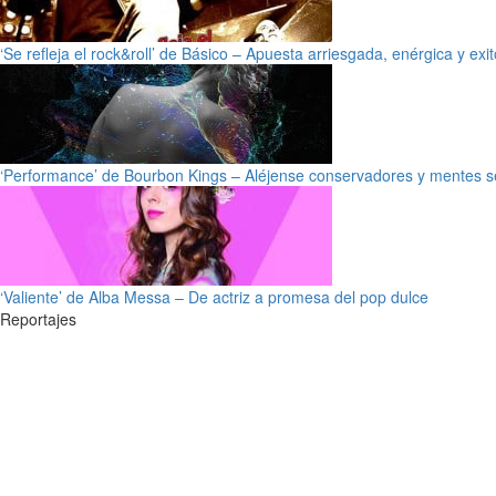
‘Se refleja el rock&roll’ de Básico – Apuesta arriesgada, enérgica y exi
‘Performance’ de Bourbon Kings – Aléjense conservadores y mentes s
‘Valiente’ de Alba Messa – De actriz a promesa del pop dulce
Reportajes