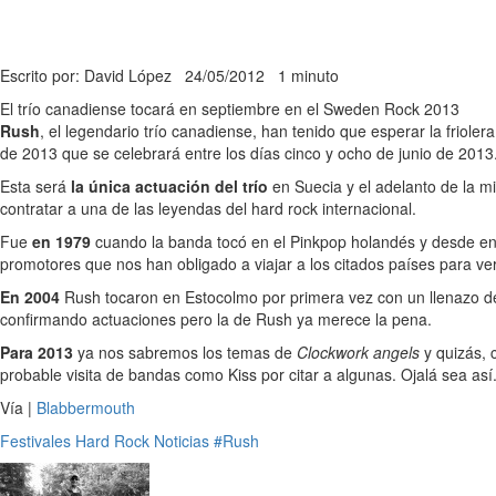
Escrito por: David López
24/05/2012
1 minuto
El trío canadiense tocará en septiembre en el Sweden Rock 2013
Rush
, el legendario trío canadiense, han tenido que esperar la friole
de 2013 que se celebrará entre los días cinco y ocho de junio de 2013
Esta será
la única actuación del trío
en Suecia y el adelanto de la m
contratar a una de las leyendas del hard rock internacional.
Fue
en 1979
cuando la banda tocó en el Pinkpop holandés y desde ento
promotores que nos han obligado a viajar a los citados países para ver
En 2004
Rush tocaron en Estocolmo por primera vez con un llenazo del
confirmando actuaciones pero la de Rush ya merece la pena.
Para 2013
ya nos sabremos los temas de
Clockwork angels
y quizás,
probable visita de bandas como Kiss por citar a algunas. Ojalá sea así
Vía |
Blabbermouth
Festivales
Hard Rock
Noticias
#Rush