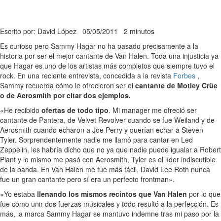
Escrito por: David López
05/05/2011
2 minutos
Es curioso pero Sammy Hagar no ha pasado precisamente a la
historia por ser el mejor cantante de Van Halen. Toda una injusticia ya
que Hagar es uno de los artistas más completos que siempre tuvo el
rock. En una reciente entrevista, concedida a la revista
Forbes
,
Sammy recuerda cómo le ofrecieron ser el
cantante de Motley Crüe
o de Aerosmith por citar dos ejemplos.
«He recibido
ofertas de todo tipo
. Mi manager me ofreció ser
cantante de Pantera, de Velvet Revolver cuando se fue Weiland y de
Aerosmith cuando echaron a Joe Perry y querían echar a Steven
Tyler. Sorprendentemente nadie me llamó para cantar en Led
Zeppelin, les habría dicho que no ya que nadie puede igualar a Robert
Plant y lo mismo me pasó con Aerosmith, Tyler es el líder indiscutible
de la banda. En Van Halen me fue más fácil, David Lee Roth nunca
fue un gran cantante pero sí era un perfecto frontman».
«Yo estaba
llenando los mismos recintos que Van Halen
por lo que
fue como unir dos fuerzas musicales y todo resultó a la perfección. Es
más, la marca Sammy Hagar se mantuvo indemne tras mi paso por la