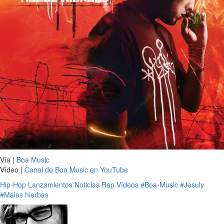
Vía |
Boa Music
Vídeo |
Canal de Boa Music en YouTube
Hip-Hop
Lanzamientos
Noticias
Rap
Vídeos
#Boa-Music
#Jesuly
#Malas hierbas