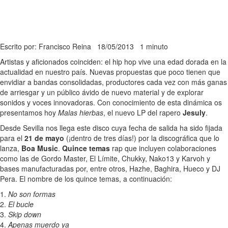
Escrito por: Francisco Reina
18/05/2013
1 minuto
Artistas y aficionados coinciden: el hip hop vive una edad dorada en la
actualidad en nuestro país. Nuevas propuestas que poco tienen que
envidiar a bandas consolidadas, productores cada vez con más ganas
de arriesgar y un público ávido de nuevo material y de explorar
sonidos y voces innovadoras. Con conocimiento de esta dinámica os
presentamos hoy
Malas hierbas
, el nuevo LP del rapero
Jesuly
.
Desde Sevilla nos llega este disco cuya fecha de salida ha sido fijada
para el
21 de mayo
(¡dentro de tres días!) por la discográfica que lo
lanza,
Boa Music
.
Quince temas
rap que incluyen colaboraciones
como las de Gordo Master, El Límite, Chukky, Nako13 y Karvoh y
bases manufacturadas por, entre otros, Hazhe, Baghira, Hueco y DJ
Pera. El nombre de los quince temas, a continuación:
1.
No son formas
2.
El bucle
3.
Skip down
4.
Apenas muerdo ya