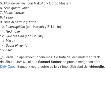
5.
Vida de perros
(con Nako13 y Gordo Master)
6.
Solo quiero volar
7.
Malas hierbas
8.
Pesao
9.
Baja al parque y fuma
10.
Incorregibles
(con Karvoh y El Limite)
11.
Red nose
12.
Que más dá
(con Chukky)
13.
Mis 13
14.
Sopla el viento
15.
Otro
¿Queréis un aperitivo? Lo tenemos. Se trata del decimotercer track
del álbum,
Mis 13
, al que
Samuel Suárez
ha puesto imágenes para
Dirty Caps
. Blanco y negro sobre calle y ritmo. Disfrutad del
videoclip
: