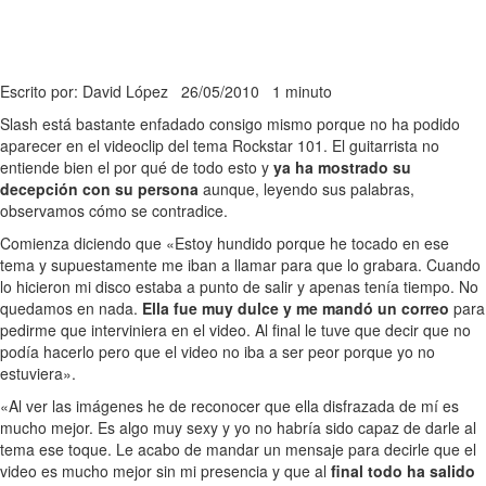
Escrito por: David López
26/05/2010
1 minuto
Slash está bastante enfadado consigo mismo porque no ha podido
aparecer en el videoclip del tema Rockstar 101. El guitarrista no
entiende bien el por qué de todo esto y
ya ha mostrado su
decepción con su persona
aunque, leyendo sus palabras,
observamos cómo se contradice.
Comienza diciendo que «Estoy hundido porque he tocado en ese
tema y supuestamente me iban a llamar para que lo grabara. Cuando
lo hicieron mi disco estaba a punto de salir y apenas tenía tiempo. No
quedamos en nada.
Ella fue muy dulce y me mandó un correo
para
pedirme que interviniera en el video. Al final le tuve que decir que no
podía hacerlo pero que el video no iba a ser peor porque yo no
estuviera».
«Al ver las imágenes he de reconocer que ella disfrazada de mí es
mucho mejor. Es algo muy sexy y yo no habría sido capaz de darle al
tema ese toque. Le acabo de mandar un mensaje para decirle que el
video es mucho mejor sin mi presencia y que al
final todo ha salido