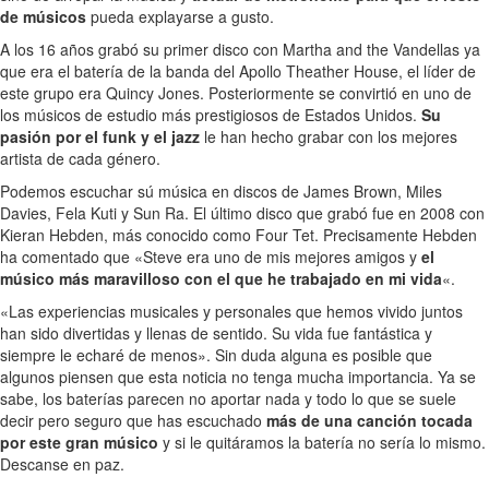
de músicos
pueda explayarse a gusto.
A los 16 años grabó su primer disco con Martha and the Vandellas ya
que era el batería de la banda del Apollo Theather House, el líder de
este grupo era Quincy Jones. Posteriormente se convirtió en uno de
los músicos de estudio más prestigiosos de Estados Unidos.
Su
pasión por el funk y el jazz
le han hecho grabar con los mejores
artista de cada género.
Podemos escuchar sú música en discos de James Brown, Miles
Davies, Fela Kuti y Sun Ra. El último disco que grabó fue en 2008 con
Kieran Hebden, más conocido como Four Tet. Precisamente Hebden
ha comentado que «Steve era uno de mis mejores amigos y
el
músico más maravilloso con el que he trabajado en mi vida
«.
«Las experiencias musicales y personales que hemos vivido juntos
han sido divertidas y llenas de sentido. Su vida fue fantástica y
siempre le echaré de menos». Sin duda alguna es posible que
algunos piensen que esta noticia no tenga mucha importancia. Ya se
sabe, los baterías parecen no aportar nada y todo lo que se suele
decir pero seguro que has escuchado
más de una canción tocada
por este gran músico
y si le quitáramos la batería no sería lo mismo.
Descanse en paz.