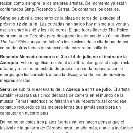
recibir, como siempre, a los mejores artistas. De momento ya están
confirmados Sting, Rosendo y Serrat. Os contamos los detalles.
Sting
se subirá al escenario de la plaza de toros de la ciudad el
próximo
12 de julio
. Las entradas han salido hoy mismo a la venta y
oscilan entre los 45 y los 100 euros. El que fuera líder de The Police
se presenta en Córdoba para desgranar los temas de su último disco
The Last Ship
aunque no faltarán los clásicos de la citada banda así
como de otros temas de su excelente carrera en solitario.
Rosendo Mercado tocará o el 3 o el 4 de julio en el teatro de la
Axerquía
. Este magnífico recinto al aire libre albergará el mejor rock
urbano y a un trío en estado de gracia. La banda repasará con la
energía que les caracteriza toda la discografía de uno de nuestros
mejores solistas.
Serrat
se subirá al escenario de la
Axerquía el 11 de julio
. El artista
catalán repasará sus cinco décadas de carrera en el mundo de la
música. Temas históricos no faltarán en su repertorio así como ese
continuo recuerdo de las mejores letras que jamás escribiera un
cantautor en nuestro país.
De momento estos tres platos fuertes ya nos hacen pensar que el
festival de la guitarra de Córdoba será, un año más, una cita ineludible