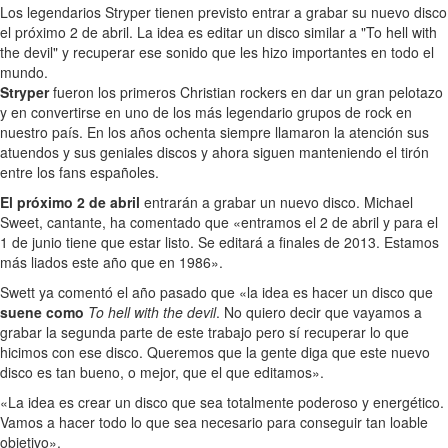
Los legendarios Stryper tienen previsto entrar a grabar su nuevo disco
el próximo 2 de abril. La idea es editar un disco similar a "To hell with
the devil" y recuperar ese sonido que les hizo importantes en todo el
mundo.
Stryper
fueron los primeros Christian rockers en dar un gran pelotazo
y en convertirse en uno de los más legendario grupos de rock en
nuestro país. En los años ochenta siempre llamaron la atención sus
atuendos y sus geniales discos y ahora siguen manteniendo el tirón
entre los fans españoles.
El próximo 2 de abril
entrarán a grabar un nuevo disco. Michael
Sweet, cantante, ha comentado que «entramos el 2 de abril y para el
1 de junio tiene que estar listo. Se editará a finales de 2013. Estamos
más liados este año que en 1986».
Swett ya comentó el año pasado que «la idea es hacer un disco que
suene como
To hell with the devil
. No quiero decir que vayamos a
grabar la segunda parte de este trabajo pero sí recuperar lo que
hicimos con ese disco. Queremos que la gente diga que este nuevo
disco es tan bueno, o mejor, que el que editamos».
«La idea es crear un disco que sea totalmente poderoso y energético.
Vamos a hacer todo lo que sea necesario para conseguir tan loable
objetivo».