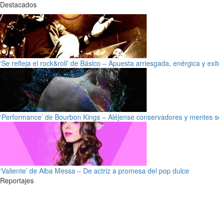
Destacados
‘Se refleja el rock&roll’ de Básico – Apuesta arriesgada, enérgica y exi
‘Performance’ de Bourbon Kings – Aléjense conservadores y mentes s
‘Valiente’ de Alba Messa – De actriz a promesa del pop dulce
Reportajes