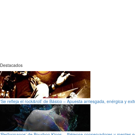
Destacados
‘Se refleja el rock&roll’ de Básico – Apuesta arriesgada, enérgica y exi
‘Performance’ de Bourbon Kings – Aléjense conservadores y mentes s