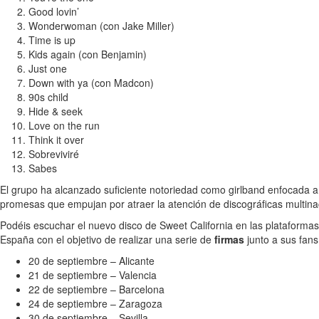
Good lovin’
Wonderwoman (con Jake Miller)
Time is up
Kids again (con Benjamin)
Just one
Down with ya (con Madcon)
90s child
Hide & seek
Love on the run
Think it over
Sobreviviré
Sabes
El grupo ha alcanzado suficiente notoriedad como girlband enfocada a u
promesas que empujan por atraer la atención de discográficas multina
Podéis escuchar el nuevo disco de Sweet California en las plataformas d
España con el objetivo de realizar una serie de
firmas
junto a sus fans.
20 de septiembre – Alicante
21 de septiembre – Valencia
22 de septiembre – Barcelona
24 de septiembre – Zaragoza
30 de septiembre – Sevilla