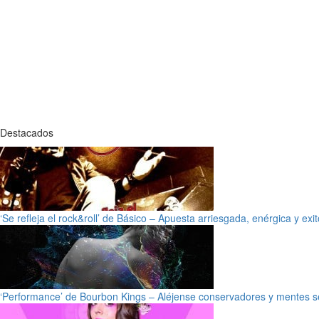
Destacados
‘Se refleja el rock&roll’ de Básico – Apuesta arriesgada, enérgica y exi
‘Performance’ de Bourbon Kings – Aléjense conservadores y mentes s