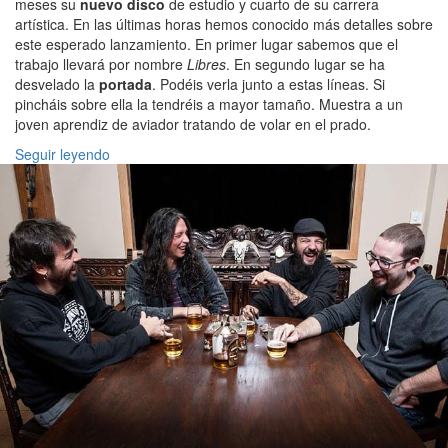
meses su
nuevo disco
de estudio y cuarto de su carrera
artística. En las últimas horas hemos conocido más detalles sobre
este esperado lanzamiento. En primer lugar sabemos que el
trabajo llevará por nombre
Libres
. En segundo lugar se ha
desvelado la
portada
. Podéis verla junto a estas líneas. Si
pincháis sobre ella la tendréis a mayor tamaño. Muestra a un
joven aprendiz de aviador tratando de volar en el prado.
Seguir leyendo