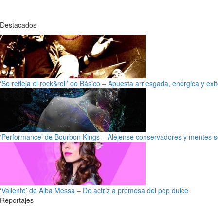
Destacados
‘Se refleja el rock&roll’ de Básico – Apuesta arriesgada, enérgica y exi
‘Performance’ de Bourbon Kings – Aléjense conservadores y mentes s
‘Valiente’ de Alba Messa – De actriz a promesa del pop dulce
Reportajes