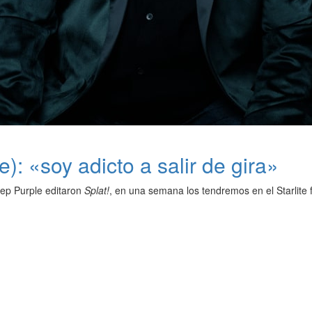
): «soy adicto a salir de gira»
p Purple editaron
Splat!
, en una semana los tendremos en el Starlite fe