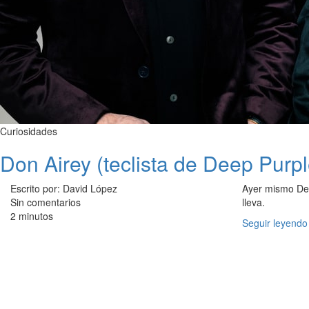
Curiosidades
Don Airey (teclista de Deep Purple
Escrito por: David López
Ayer mismo Dee
Sin comentarios
lleva.
2 minutos
Seguir leyendo