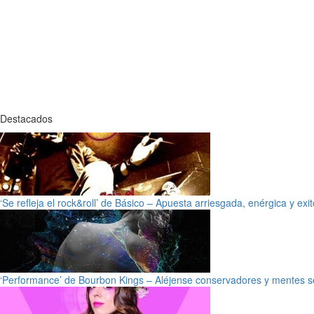
Destacados
‘Se refleja el rock&roll’ de Básico – Apuesta arriesgada, enérgica y exi
‘Performance’ de Bourbon Kings – Aléjense conservadores y mentes s