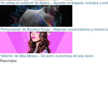
‘Se refleja el rock&roll’ de Básico – Apuesta arriesgada, enérgica y exi
‘Performance’ de Bourbon Kings – Aléjense conservadores y mentes s
‘Valiente’ de Alba Messa – De actriz a promesa del pop dulce
Reportajes